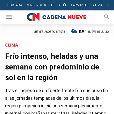
PORTADA
✟ NECROLÓGICAS
GUÍA
FARMACIAS
CLIMA
ÚTIL
8.9
C
NUEVE DE JULIO
JUEVES, AGOSTO 6, 2026
CLIMA
Frío intenso, heladas y una
semana con predominio de
sol en la región
Tras el ingreso de un fuerte frente frío que puso fin
a las jornadas templadas de los últimos días, la
región pampeana inicia una semana plenamente
invernal, con mañanas muy frías, heladas y tiempo