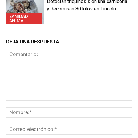
Detectan triquinosis en una carnicería
y decomisan 80 kilos en Lincoln
SANIDAD
ANIMAL
DEJA UNA RESPUESTA
Comentario:
No
Co
ele