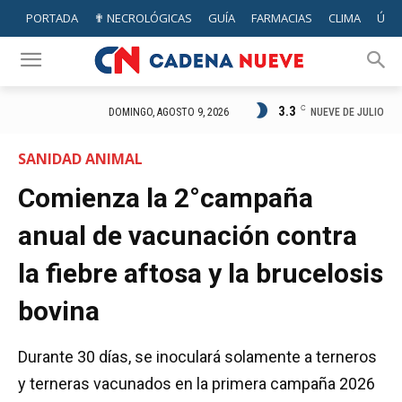
PORTADA
✟ NECROLÓGICAS
GUÍA
FARMACIAS
CLIMA
ÚTIL
3.3
C
NUEVE DE JULIO
DOMINGO, AGOSTO 9, 2026
SANIDAD ANIMAL
Comienza la 2°campaña
anual de vacunación contra
la fiebre aftosa y la brucelosis
bovina
Durante 30 días, se inoculará solamente a terneros
y terneras vacunados en la primera campaña 2026