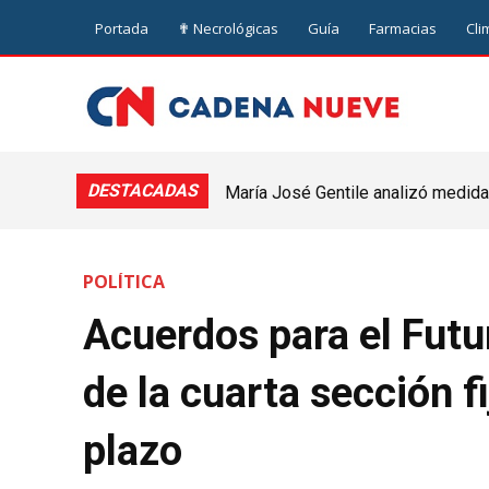
Portada
✟ Necrológicas
Guía
Farmacias
Cli
DESTACADAS
María José Gentile analizó medidas
nuevejuliense
POLÍTICA
Acuerdos para el Futur
de la cuarta sección f
plazo