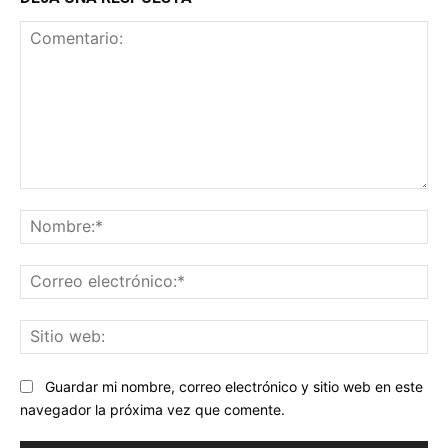
Comentario:
No
Co
ele
Sit
we
Guardar mi nombre, correo electrónico y sitio web en este
navegador la próxima vez que comente.