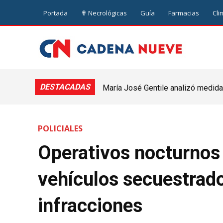
Portada
✟ Necrológicas
Guía
Farmacias
Cli
DESTACADAS
María José Gentile analizó medidas
nuevejuliense
POLICIALES
Operativos nocturnos 
vehículos secuestrado
infracciones