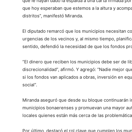
que le hayan dado la espalda a una carta firmada por
que hoy esperaban que estemos a la altura y acompañe
distritos”, manifestó Miranda.
El diputado remarcó que los municipios necesitan co
urgencias de los vecinos y, al mismo tiempo, planific
sentido, defendió la necesidad de que los fondos pro
“El dinero que reciben los municipios debe ser de libr
discrecionalidad”, afirmó. Y agregó: “Nadie mejor qu
si los fondos van aplicados a obras, inversión en equ
social”.
Miranda aseguró que desde su bloque continuarán im
municipios bonaerenses y promuevan una mayor aut
locales quienes están más cerca de las problemáticas
Por último, destacó el rol clave que cumplen los mu