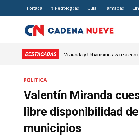
Portada
✟ Necrológicas
Guía
Farmacias
Cli
DESTACADAS
Vivienda y Urbanismo avanza con un
Nueve de Julio
POLÍTICA
Valentín Miranda cues
libre disponibilidad d
municipios