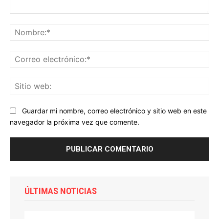
Comentario:
No
Co
ele
Sit
we
Guardar mi nombre, correo electrónico y sitio web en este
navegador la próxima vez que comente.
ÚLTIMAS NOTICIAS