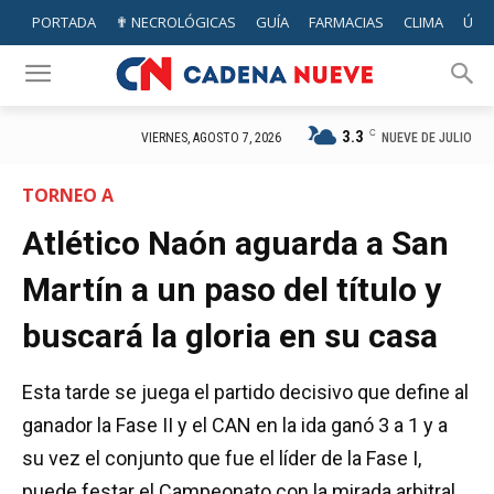
PORTADA
✟ NECROLÓGICAS
GUÍA
FARMACIAS
CLIMA
ÚTIL
3.3
C
NUEVE DE JULIO
VIERNES, AGOSTO 7, 2026
TORNEO A
Atlético Naón aguarda a San
Martín a un paso del título y
buscará la gloria en su casa
Esta tarde se juega el partido decisivo que define al
ganador la Fase II y el CAN en la ida ganó 3 a 1 y a
su vez el conjunto que fue el líder de la Fase I,
puede festar el Campeonato con la mirada arbitral