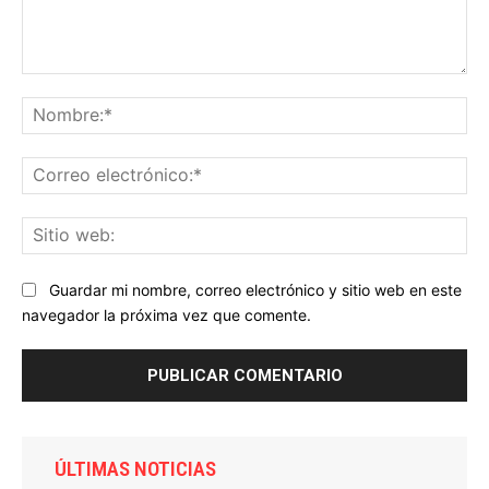
Comentario:
No
Co
ele
Sit
we
Guardar mi nombre, correo electrónico y sitio web en este
navegador la próxima vez que comente.
ÚLTIMAS NOTICIAS