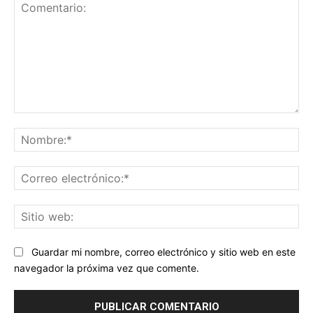
Comentario:
No
Co
ele
Sit
we
Guardar mi nombre, correo electrónico y sitio web en este
navegador la próxima vez que comente.