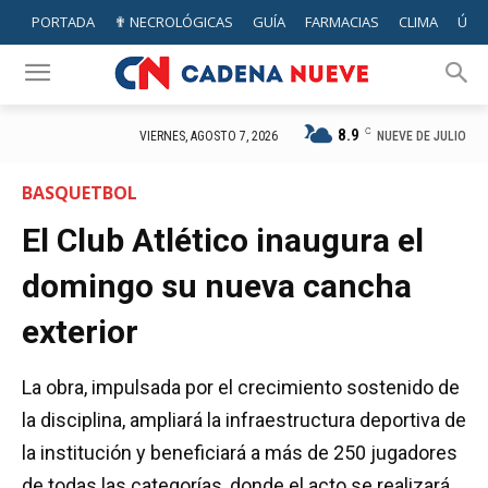
PORTADA
✟ NECROLÓGICAS
GUÍA
FARMACIAS
CLIMA
ÚTIL
8.9
C
NUEVE DE JULIO
VIERNES, AGOSTO 7, 2026
BASQUETBOL
El Club Atlético inaugura el
domingo su nueva cancha
exterior
La obra, impulsada por el crecimiento sostenido de
la disciplina, ampliará la infraestructura deportiva de
la institución y beneficiará a más de 250 jugadores
de todas las categorías, donde el acto se realizará