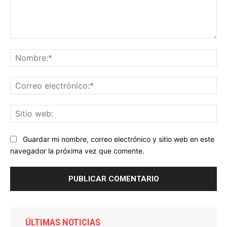
Comentario:
No
Co
ele
Sit
we
Guardar mi nombre, correo electrónico y sitio web en este
navegador la próxima vez que comente.
ÚLTIMAS NOTICIAS