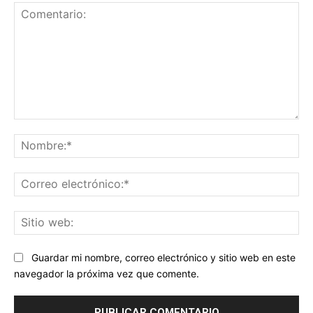
Comentario:
No
Co
ele
Sit
we
Guardar mi nombre, correo electrónico y sitio web en este
navegador la próxima vez que comente.