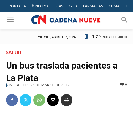
PORTADA
✟ NECROLÓGICAS
GUÍA
FARMACIAS
CLIMA
ÚTIL
1.7
C
NUEVE DE JULIO
VIERNES, AGOSTO 7, 2026
SALUD
Un bus traslada pacientes a
La Plata
MIÉRCOLES 21 DE MARZO DE 2012
0