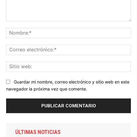
Comentario:
No
Co
ele
Sit
we
Guardar mi nombre, correo electrónico y sitio web en este
navegador la próxima vez que comente.
ÚLTIMAS NOTICIAS