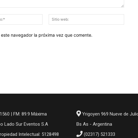
Correo
Sitio
electrónico:*
web:
en este navegador la próxima vez que comente.
1560 | FM: 89.9 Máxima
Yrigoyen 969 Nueve de Juli
io Lado Sur Eventos S.A
Bs As - Argentina
ropiedad Intelectual: 5128498
(02317) 521333