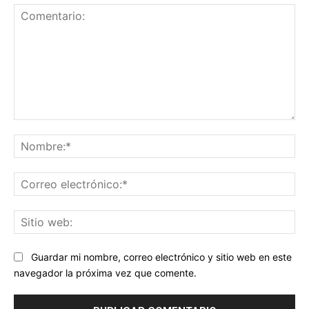
Comentario:
No
Co
ele
Sit
we
Guardar mi nombre, correo electrónico y sitio web en este
navegador la próxima vez que comente.