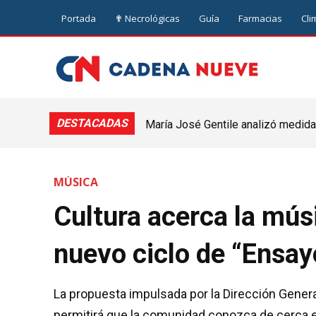
Portada
✟ Necrológicas
Guía
Farmacias
Cli
DESTACADAS
María José Gentile analizó medidas
nuevejuliense
MÚSICA
Cultura acerca la mús
nuevo ciclo de “Ensay
La propuesta impulsada por la Dirección Genera
permitirá que la comunidad conozca de cerca el