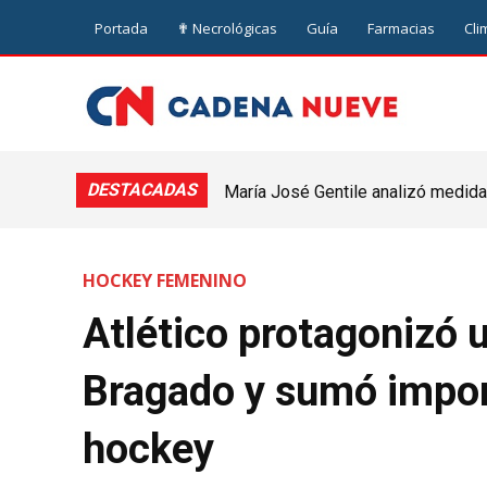
Portada
✟ Necrológicas
Guía
Farmacias
Cli
DESTACADAS
María José Gentile analizó medidas
nuevejuliense
HOCKEY FEMENINO
Atlético protagonizó 
Bragado y sumó impor
hockey