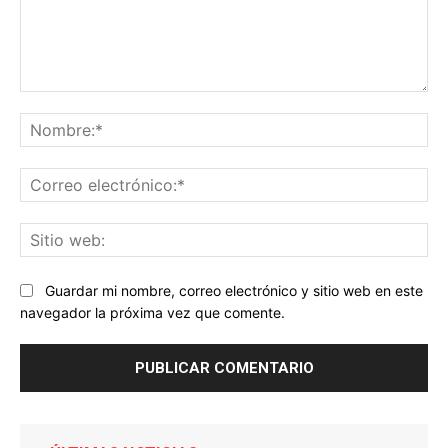
Comentario:
No
Co
ele
Sit
we
Guardar mi nombre, correo electrónico y sitio web en este
navegador la próxima vez que comente.