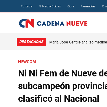
Portada
✟ Necrológicas
Guía
Farmacias
Cli
DESTACADAS
María José Gentile analizó medidas
nuevejuliense
NEWCOM
Ni Ni Fem de Nueve de
subcampeón provinci
clasificó al Nacional