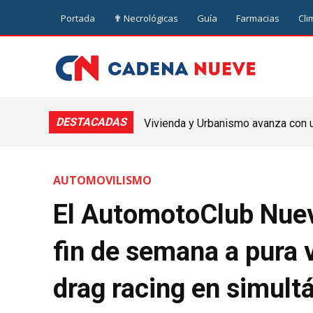
Portada
✟ Necrológicas
Guía
Farmacias
Cli
DESTACADAS
Vivienda y Urbanismo avanza con un
Nueve de Julio
AUTOMOVILISMO
El AutomotoClub Nuev
fin de semana a pura 
drag racing en simult