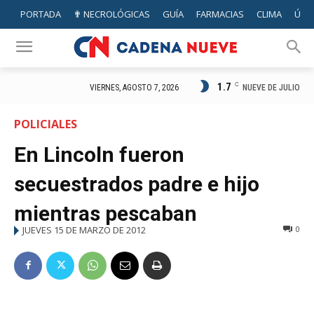
PORTADA
✟ NECROLÓGICAS
GUÍA
FARMACIAS
CLIMA
ÚTIL
1.7
C
NUEVE DE JULIO
VIERNES, AGOSTO 7, 2026
POLICIALES
En Lincoln fueron
secuestrados padre e hijo
mientras pescaban
JUEVES 15 DE MARZO DE 2012
0