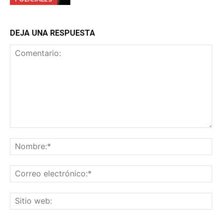
DEJA UNA RESPUESTA
Comentario:
No
Co
ele
Sit
we