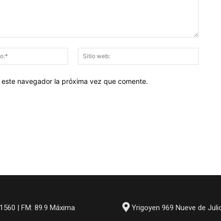
Correo
Sitio
electrónico:*
web:
en este navegador la próxima vez que comente.
1560 | FM: 89.9 Máxima
Yrigoyen 969 Nueve de Juli