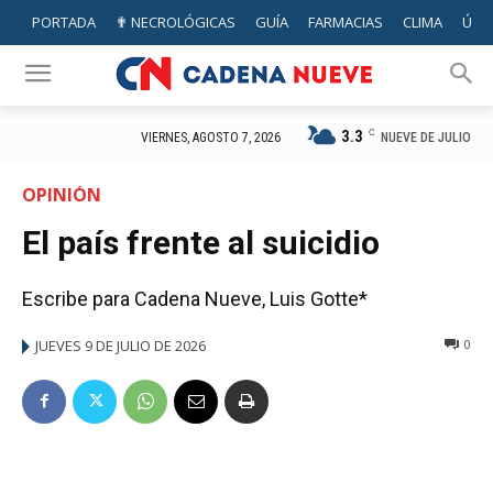
PORTADA
✟ NECROLÓGICAS
GUÍA
FARMACIAS
CLIMA
ÚTIL
3.3
C
NUEVE DE JULIO
VIERNES, AGOSTO 7, 2026
OPINIÓN
El país frente al suicidio
Escribe para Cadena Nueve, Luis Gotte*
JUEVES 9 DE JULIO DE 2026
0