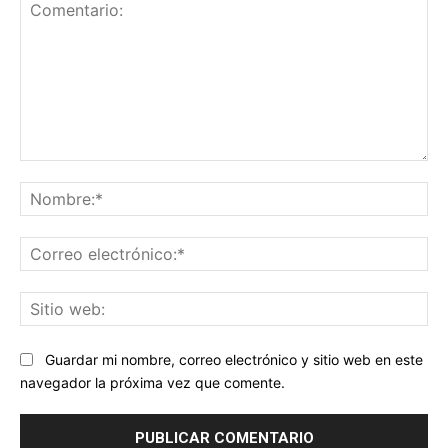
Comentario:
No
Co
ele
Sit
we
Guardar mi nombre, correo electrónico y sitio web en este
navegador la próxima vez que comente.