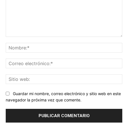
Comentario:
No
Co
ele
Sit
we
Guardar mi nombre, correo electrónico y sitio web en este
navegador la próxima vez que comente.