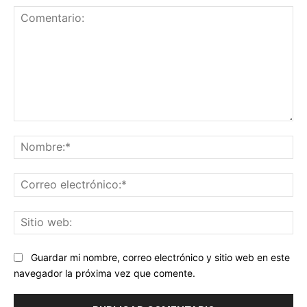
Comentario:
No
Co
ele
Sit
we
Guardar mi nombre, correo electrónico y sitio web en este
navegador la próxima vez que comente.