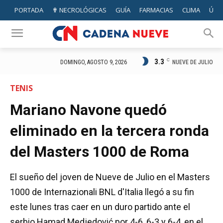
PORTADA
✟ NECROLÓGICAS
GUÍA
FARMACIAS
CLIMA
ÚTIL
3.3
C
NUEVE DE JULIO
DOMINGO, AGOSTO 9, 2026
TENIS
Mariano Navone quedó
eliminado en la tercera ronda
del Masters 1000 de Roma
El sueño del joven de Nueve de Julio en el Masters
1000 de Internazionali BNL d'Italia llegó a su fin
este lunes tras caer en un duro partido ante el
serbio Hamad Medjedović por 4-6, 6-3 y 6-4, en el