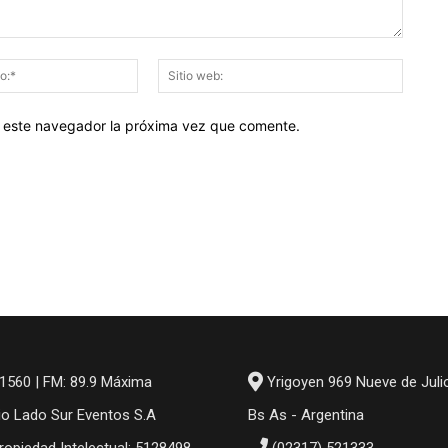
Correo
Sitio
electrónico:*
web:
en este navegador la próxima vez que comente.
1560 | FM: 89.9 Máxima
Yrigoyen 969 Nueve de Juli
io Lado Sur Eventos S.A
Bs As - Argentina