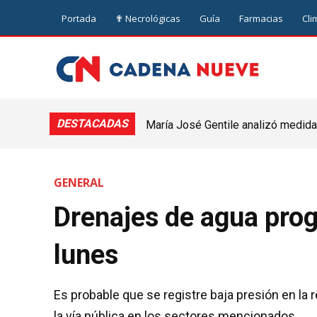
Portada
✟ Necrológicas
Guía
Farmacias
Cli
DESTACADAS
María José Gentile analizó medidas
nuevejuliense
GENERAL
Drenajes de agua prog
lunes
Es probable que se registre baja presión en la
la vía pública en los sectores mencionados.