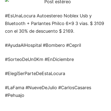
#EsUnaLocura Autoestereo Noblex Usb y
Bluetooth + Parlantes Philco 6×9 3 vias. $ 3109
con el 30% de descuento $ 2169.
#AyudaAlHospital #Bombero #Cepril
#SorteoDeUn0Km #EnDiciembre
#ElegíSerParteDeEstaLocura
#LaFama #NueveDeJulio #CarlosCasares
#Pehuajo