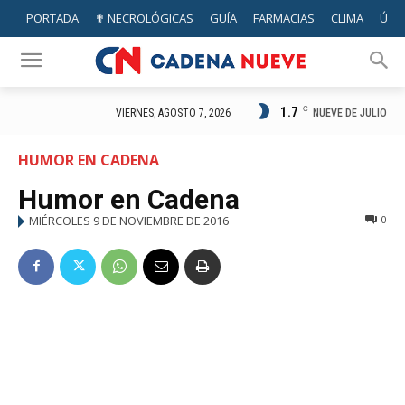
PORTADA
✟ NECROLÓGICAS
GUÍA
FARMACIAS
CLIMA
ÚTIL
1.7
C
NUEVE DE JULIO
VIERNES, AGOSTO 7, 2026
HUMOR EN CADENA
Humor en Cadena
MIÉRCOLES 9 DE NOVIEMBRE DE 2016
0