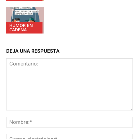
HUMOR EN
CADENA
DEJA UNA RESPUESTA
Comentario:
No
Co