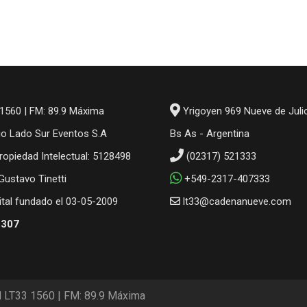
1560 | FM: 89.9 Máxima
Yrigoyen 969 Nueve de Juli
io Lado Sur Eventos S.A
Bs As - Argentina
ropiedad Intelectual: 5128498
(02317) 521333
 Gustavo Tinetti
+549-2317-407333
gital fundado el 03-05-2009
lt33@cadenanueve.com
6307
M LT33 1560 | FM: 89.9 Máxima