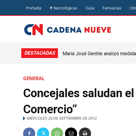
Portada
✟ Necrológicas
Guía
Farmacias
Cli
DESTACADAS
María José Gentile analizó medidas
nuevejuliense
GENERAL
Concejales saludan el
Comercio”
MIÉRCOLES 26 DE SEPTIEMBRE DE 2012