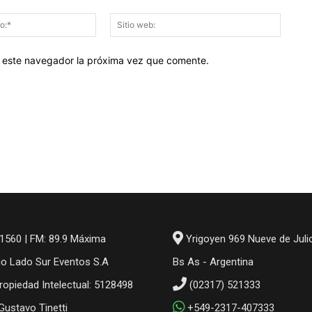
Correo
Sitio
electrónico:*
web:
en este navegador la próxima vez que comente.
1560 | FM: 89.9 Máxima
Yrigoyen 969 Nueve de Juli
io Lado Sur Eventos S.A
Bs As - Argentina
ropiedad Intelectual: 5128498
(02317) 521333
 Gustavo Tinetti
+549-2317-407333