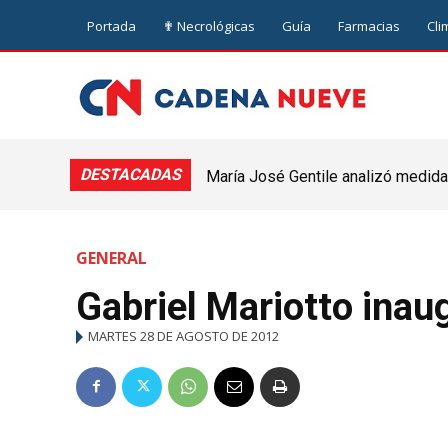
Portada
✟ Necrológicas
Guía
Farmacias
Cli
DESTACADAS
María José Gentile analizó medidas
nuevejuliense
GENERAL
Gabriel Mariotto inau
MARTES 28 DE AGOSTO DE 2012