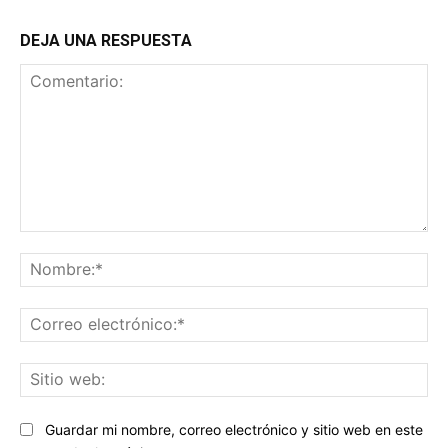
DEJA UNA RESPUESTA
Comentario:
No
Co
ele
Sit
we
Guardar mi nombre, correo electrónico y sitio web en este