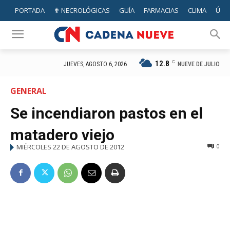
PORTADA
✟ NECROLÓGICAS
GUÍA
FARMACIAS
CLIMA
ÚTIL
12.8
C
NUEVE DE JULIO
JUEVES, AGOSTO 6, 2026
GENERAL
Se incendiaron pastos en el
matadero viejo
MIÉRCOLES 22 DE AGOSTO DE 2012
0