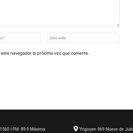
Correo
Sitio
electrónico:*
web:
en este navegador la próxima vez que comente.
1560 | FM: 89.9 Máxima
Yrigoyen 969 Nueve de Juli