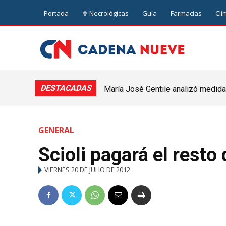
Portada
✟ Necrológicas
Guía
Farmacias
Cli
DESTACADAS
María José Gentile analizó medidas
nuevejuliense
GENERAL
Scioli pagará el resto
VIERNES 20 DE JULIO DE 2012