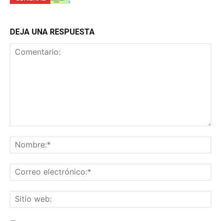
DEJA UNA RESPUESTA
Comentario:
No
Co
ele
Sit
we