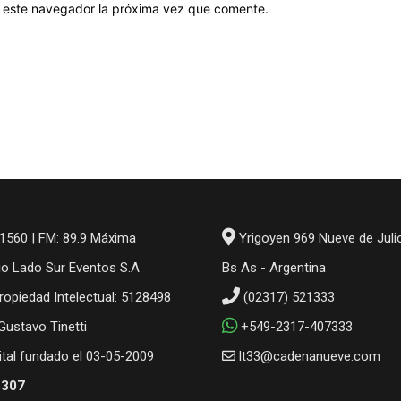
en este navegador la próxima vez que comente.
1560 | FM: 89.9 Máxima
Yrigoyen 969 Nueve de Juli
io Lado Sur Eventos S.A
Bs As - Argentina
ropiedad Intelectual: 5128498
(02317) 521333
 Gustavo Tinetti
+549-2317-407333
gital fundado el 03-05-2009
lt33@cadenanueve.com
6307