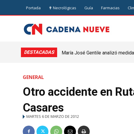
Portada
✟ Necrológicas
Guía
Farmacias
Cli
DESTACADAS
María José Gentile analizó medidas
nuevejuliense
GENERAL
Otro accidente en Rut
Casares
MARTES 6 DE MARZO DE 2012