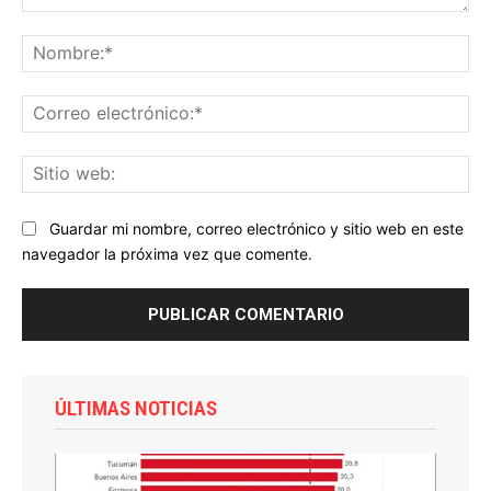
Comentario:
No
Co
ele
Sit
we
Guardar mi nombre, correo electrónico y sitio web en este
navegador la próxima vez que comente.
ÚLTIMAS NOTICIAS