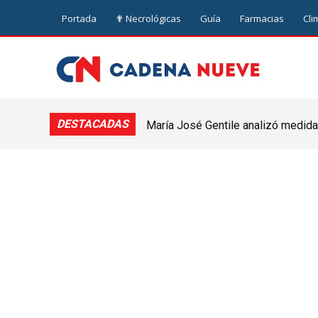
Portada
✟ Necrológicas
Guía
Farmacias
Cli
DESTACADAS
María José Gentile analizó medidas
nuevejuliense