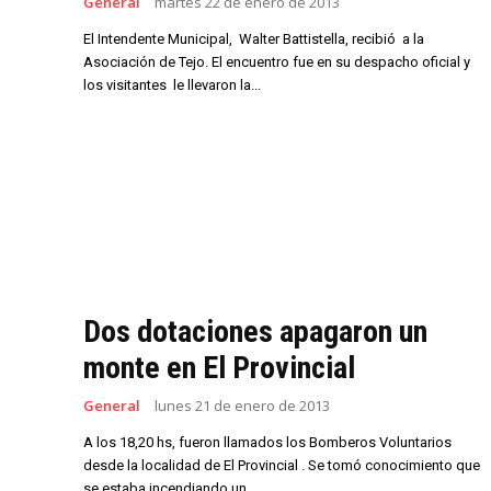
General
martes 22 de enero de 2013
El Intendente Municipal, Walter Battistella, recibió a la
Asociación de Tejo. El encuentro fue en su despacho oficial y
los visitantes le llevaron la...
Dos dotaciones apagaron un
monte en El Provincial
General
lunes 21 de enero de 2013
A los 18,20 hs, fueron llamados los Bomberos Voluntarios
desde la localidad de El Provincial . Se tomó conocimiento que
se estaba incendiando un...