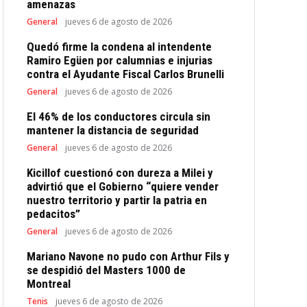
amenazas
General
jueves 6 de agosto de 2026
Quedó firme la condena al intendente
Ramiro Egüen por calumnias e injurias
contra el Ayudante Fiscal Carlos Brunelli
General
jueves 6 de agosto de 2026
El 46% de los conductores circula sin
mantener la distancia de seguridad
General
jueves 6 de agosto de 2026
Kicillof cuestionó con dureza a Milei y
advirtió que el Gobierno “quiere vender
nuestro territorio y partir la patria en
pedacitos”
General
jueves 6 de agosto de 2026
Mariano Navone no pudo con Arthur Fils y
se despidió del Masters 1000 de
Montreal
Tenis
jueves 6 de agosto de 2026