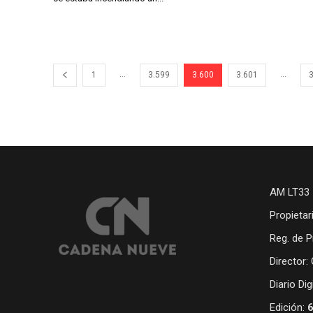
...
...
1
3.599
3.600
3.601
AM LT33 
Propietar
Reg. de P
Director:
Diario Di
Edición: