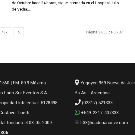
de Octubre hace 24 horas, sigue internada en el Hospital Julio
de Vedia....
3.737
Página 3.600 de 3.737
1560 | FM: 89.9 Máxima
Yrigoyen 969 Nueve de Juli
io Lado Sur Eventos S.A
Bs As - Argentina
ropiedad Intelectual: 5128498
(02317) 521333
 Gustavo Tinetti
+549-2317-407333
gital fundado el 03-05-2009
lt33@cadenanueve.com
6306