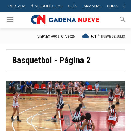
PORTADA
✟ NECROLÓGICAS
GUÍA
FARMACIAS
CLIMA
ÚTIL
6.1
C
NUEVE DE JULIO
VIERNES, AGOSTO 7, 2026
Basquetbol
- Página 2