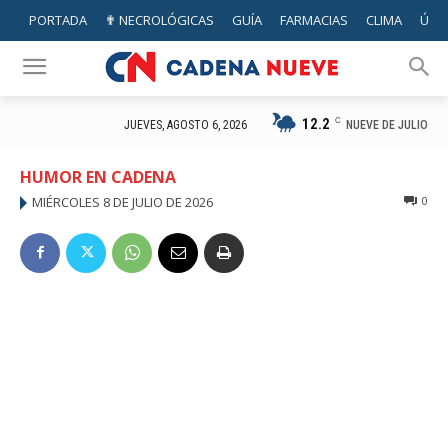
PORTADA
✟ NECROLÓGICAS
GUÍA
FARMACIAS
CLIMA
ÚTIL
12.2
C
NUEVE DE JULIO
JUEVES, AGOSTO 6, 2026
HUMOR EN CADENA
MIÉRCOLES 8 DE JULIO DE 2026
0