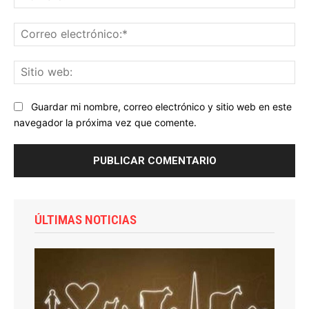
Co
ele
Sit
we
Guardar mi nombre, correo electrónico y sitio web en este
navegador la próxima vez que comente.
ÚLTIMAS NOTICIAS