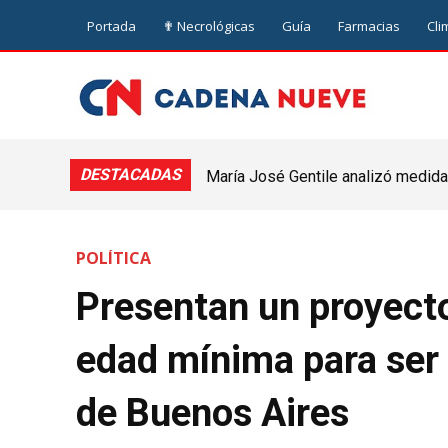
Portada
✟ Necrológicas
Guía
Farmacias
Cli
DESTACADAS
María José Gentile analizó medidas
nuevejuliense
POLÍTICA
Presentan un proyecto
edad mínima para ser 
de Buenos Aires