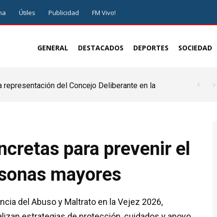
ma
Útiles
Publicidad
FM Vivo!
GENERAL
DESTACADOS
DEPORTES
SOCIEDAD
a representación del Concejo Deliberante en la
de ser juez y parte”
cretas para prevenir el
ersonas mayores
cia del Abuso y Maltrato en la Vejez 2026,
lizan estrategias de protección, cuidados y apoyo