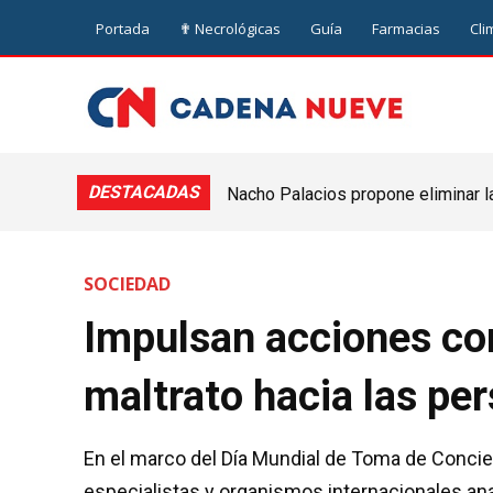
Portada
✟ Necrológicas
Guía
Farmacias
Cli
DESTACADAS
Nacho Palacios propone eliminar l
Cooperativa: “El Legislativo no pue
SOCIEDAD
Impulsan acciones con
maltrato hacia las p
En el marco del Día Mundial de Toma de Concien
especialistas y organismos internacionales ana