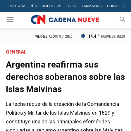
PORTADA
✟ NECROLÓGICAS
GUÍA
FARMACIAS
CLIMA
ÚTIL
14.4
C
NUEVE DE JULIO
VIERNES, AGOSTO 7, 2026
GENERAL
Argentina reafirma sus
derechos soberanos sobre las
Islas Malvinas
La fecha recuerda la creación de la Comandancia
Política y Militar de las Islas Malvinas en 1829 y
constituye una de las principales efemérides
vinculadas al reclamo argentino sobre las Malvinas,