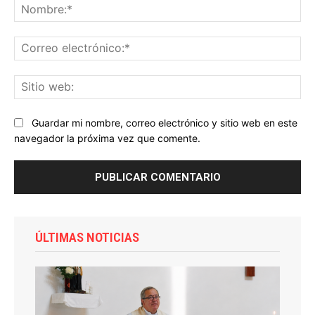
No
Co
ele
Sit
we
Guardar mi nombre, correo electrónico y sitio web en este
navegador la próxima vez que comente.
ÚLTIMAS NOTICIAS