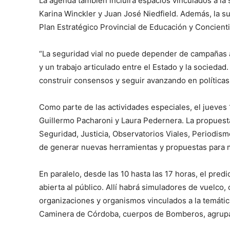
La agenda también incluirá espacios vinculados a la 
Karina Winckler y Juan José Niedfield. Además, la s
Plan Estratégico Provincial de Educación y Concient
“La seguridad vial no puede depender de campañas a
y un trabajo articulado entre el Estado y la socieda
construir consensos y seguir avanzando en políticas 
Como parte de las actividades especiales, el jueves
Guillermo Pacharoni y Laura Pedernera. La propuest
Seguridad, Justicia, Observatorios Viales, Periodism
de generar nuevas herramientas y propuestas para me
En paralelo, desde las 10 hasta las 17 horas, el pred
abierta al público. Allí habrá simuladores de vuelco,
organizaciones y organismos vinculados a la temática,
Caminera de Córdoba, cuerpos de Bomberos, agrupa