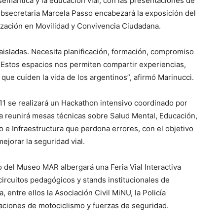
semántica y la educación vial, con las presentaciones de
ubsecretaria Marcela Passo encabezará la exposición del
ización en Movilidad y Convivencia Ciudadana.
isladas. Necesita planificación, formación, compromiso
d. Estos espacios nos permiten compartir experiencias,
que cuiden la vida de los argentinos”, afirmó Marinucci.
 11 se realizará un Hackathon intensivo coordinado por
a reunirá mesas técnicas sobre Salud Mental, Educación,
o e Infraestructura que perdona errores, con el objetivo
jorar la seguridad vial.
io del Museo MAR albergará una Feria Vial Interactiva
 circuitos pedagógicos y stands institucionales de
 entre ellos la Asociación Civil MiNU, la Policía
ciones de motociclismo y fuerzas de seguridad.