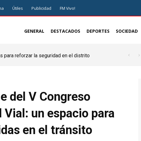
ma
Útiles
Publicidad
FM Vivo!
GENERAL
DESTACADOS
DEPORTES
SOCIEDAD
 para reforzar la seguridad en el distrito
 un plan integral para ordenar el crecimiento de
de del V Congreso
 Vial: un espacio para
das en el tránsito