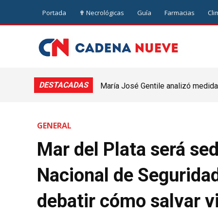
Portada
✟ Necrológicas
Guía
Farmacias
Cli
DESTACADAS
María José Gentile analizó medidas
Vivienda y Urbanismo avanza con
nuevejuliense
Nueve de Julio
GENERAL
Mar del Plata será se
Nacional de Seguridad
debatir cómo salvar vi