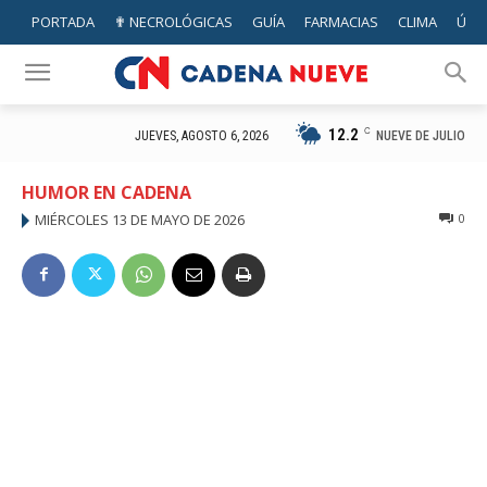
PORTADA
✟ NECROLÓGICAS
GUÍA
FARMACIAS
CLIMA
ÚTIL
12.2
C
NUEVE DE JULIO
JUEVES, AGOSTO 6, 2026
HUMOR EN CADENA
MIÉRCOLES 13 DE MAYO DE 2026
0