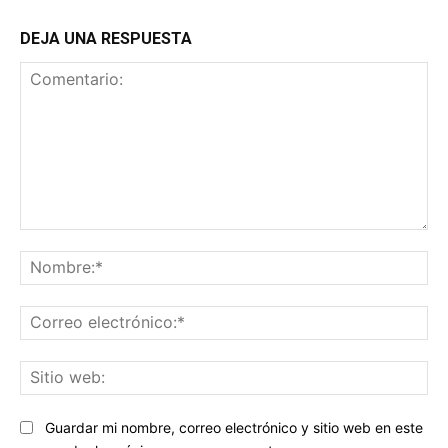
DEJA UNA RESPUESTA
Comentario:
No
Co
ele
Sit
we
Guardar mi nombre, correo electrónico y sitio web en este