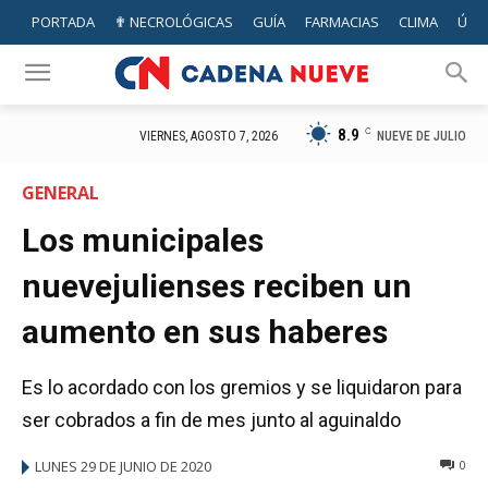
PORTADA
✟ NECROLÓGICAS
GUÍA
FARMACIAS
CLIMA
ÚTIL
8.9
C
NUEVE DE JULIO
VIERNES, AGOSTO 7, 2026
GENERAL
Los municipales
nuevejulienses reciben un
aumento en sus haberes
Es lo acordado con los gremios y se liquidaron para
ser cobrados a fin de mes junto al aguinaldo
LUNES 29 DE JUNIO DE 2020
0