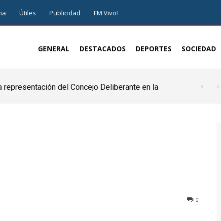
ma
Útiles
Publicidad
FM Vivo!
GENERAL
DESTACADOS
DEPORTES
SOCIEDAD
a representación del Concejo Deliberante en la
de ser juez y parte”
0