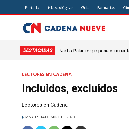
Portada
✟ Necrológicas
Guía
Farmacias
Cli
DESTACADAS
Nacho Palacios propone eliminar l
Cooperativa: “El Legislativo no pue
LECTORES EN CADENA
Incluidos, excluidos
Lectores en Cadena
MARTES 14 DE ABRIL DE 2020