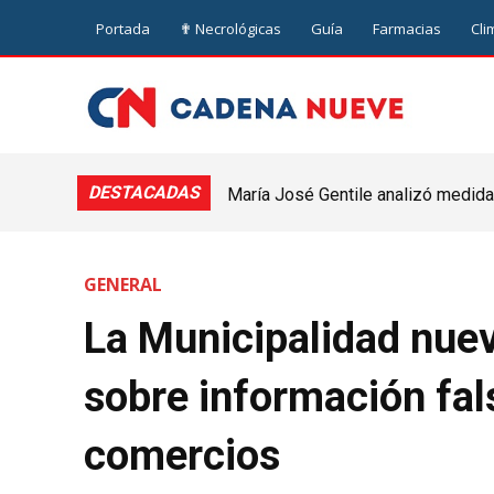
Portada
✟ Necrológicas
Guía
Farmacias
Cli
DESTACADAS
María José Gentile analizó medidas
nuevejuliense
GENERAL
La Municipalidad nuev
sobre información fal
comercios