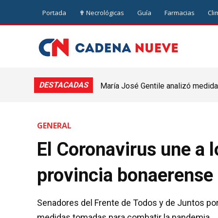
Portada
✟ Necrológicas
Guía
Farmacias
Cli
DESTACADAS
María José Gentile analizó medidas
nuevejuliense
GENERAL
El Coronavirus une a l
provincia bonaerense
Senadores del Frente de Todos y de Juntos por
medidas tomadas para combatir la pandemia